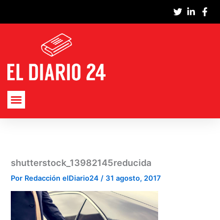
Ir
al
contenido
shutterstock_13982145reducida
Por
Redacción elDiario24
/
31 agosto, 2017