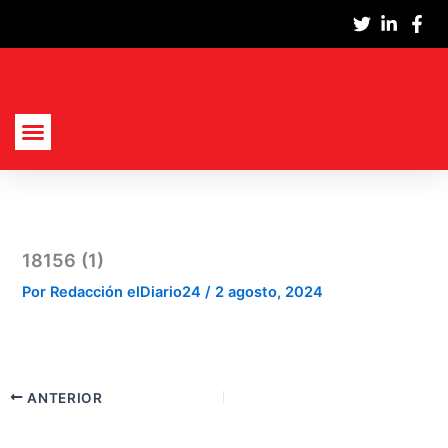
Ir
al
contenido
Actualidad Nacional
Cultura Y Sociedad
Política, Economía Y Empresas
18156 (1)
Por
Redacción elDiario24
/
2 agosto, 2024
ANTERIOR