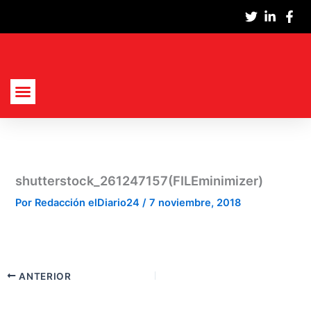
Ir
al
contenido
Actualidad Nacional
Cultura Y Sociedad
Política, Economía Y Empresas
shutterstock_261247157(FILEminimizer)
Por
Redacción elDiario24
/
7 noviembre, 2018
ANTERIOR