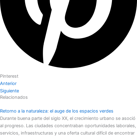
Pinterest
Anterior
Siguiente
Relacionados
Retorno a la naturaleza: el auge de los espacios verdes
Durante buena parte del siglo XX, el crecimiento urbano se asoció
al progreso. Las ciudades concentraban oportunidades laborales,
servicios, infraestructuras y una oferta cultural difícil de encontrar