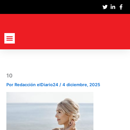
Ir
al
contenido
Actualidad Nacional
Cultura Y Sociedad
Política, Economía Y Empresas
10
Por
Redacción elDiario24
/
4 diciembre, 2025