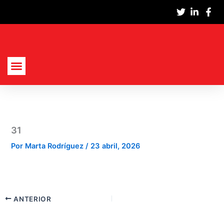
Ir
al
contenido
Actualidad Nacional
Cultura Y Sociedad
Política, Economía Y Empresas
31
Por
Marta Rodríguez
/
23 abril, 2026
ANTERIOR