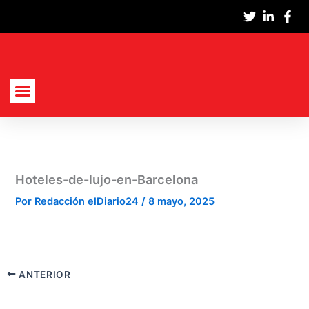
Ir
al
contenido
Hoteles-de-lujo-en-Barcelona
Por
Redacción elDiario24
/
8 mayo, 2025
ANTERIOR