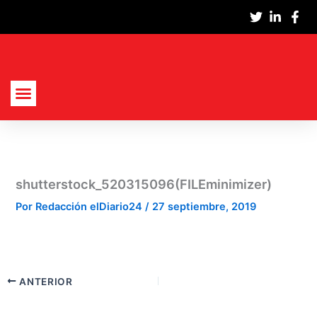
Ir
al
contenido
Actualidad Nacional
Cultura Y Sociedad
Política, Economía Y Empresas
shutterstock_520315096(FILEminimizer)
Por
Redacción elDiario24
/
27 septiembre, 2019
ANTERIOR