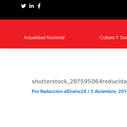
Ir
al
contenido
Actualidad Nacional
Cultura Y So
shutterstock_297595064reducida
Por
Redacción elDiario24
/
5 diciembre, 201