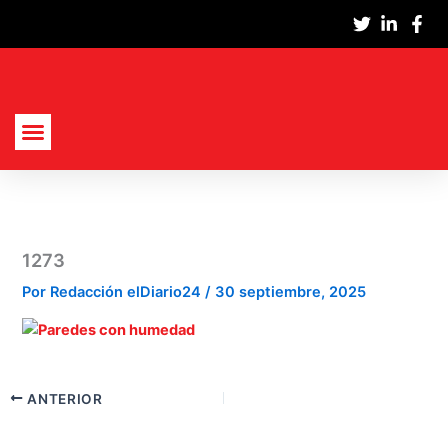
Ir
al
contenido
Actualidad Nacional
Cultura Y Sociedad
Política, Economía Y Empresas
1273
Por
Redacción elDiario24
/
30 septiembre, 2025
ANTERIOR