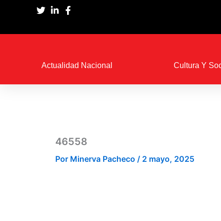
Ir
al
contenido
Actualidad Nacional
Cultura Y So
46558
Por
Minerva Pacheco
/
2 mayo, 2025