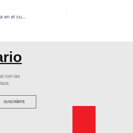
La peluquería canina se consolida como tendencia en el cuidado de mascotas
ario
al con las
ltura
SUSCRÍBITE