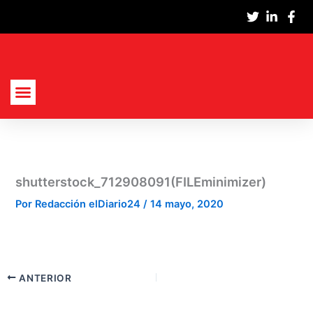
Ir
al
contenido
Actualidad Nacional
Cultura Y Sociedad
Política, Economía Y Empresas
shutterstock_712908091(FILEminimizer)
Por
Redacción elDiario24
/
14 mayo, 2020
ANTERIOR