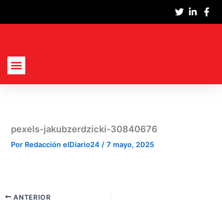
Ir
al
contenido
Actualidad Nacional
Cultura Y Sociedad
Política, Economía Y Empresas
pexels-jakubzerdzicki-30840676
Por
Redacción elDiario24
/
7 mayo, 2025
ANTERIOR