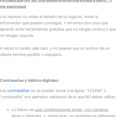
Pensaba que por ser una pequeña empresa estaba a salvo… y
me equivoqué
Los hackers no miran el tamaño de tu negocio, miran la
información que puedan conseguir. Y ahí entra otra cosa que
aprendí: evita herramientas gratuitas que no tengas control o que
no tengan soporte.
A veces lo barato sale caro, y no quieres que un archivo de un
cliente termine perdido o expuesto.
Contraseñas y hábitos digitales
Las
contraseñas
no se pueden tomar a la ligera: “123456” o
“contraseña” son ejemplos clarísimos de lo que NO debes utilizar.
Lo básico es
usar combinaciones largas, con números,
letras y símbolos, y, sobre todo, no repetirlas en diferentes