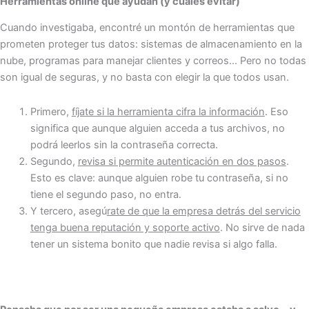
Herramientas online que ayudan (y cuáles evitar)
Cuando investigaba, encontré un montón de herramientas que
prometen proteger tus datos: sistemas de almacenamiento en la
nube, programas para manejar clientes y correos… Pero no todas
son igual de seguras, y no basta con elegir la que todos usan.
Primero,
fíjate si la herramienta cifra la información
. Eso
significa que aunque alguien acceda a tus archivos, no
podrá leerlos sin la contraseña correcta.
Segundo,
revisa si permite autenticación en dos pasos
.
Esto es clave: aunque alguien robe tu contraseña, si no
tiene el segundo paso, no entra.
Y tercero, asegú
rate de que la empresa detrás del servicio
tenga buena reputación y soporte activo
. No sirve de nada
tener un sistema bonito que nadie revisa si algo falla.