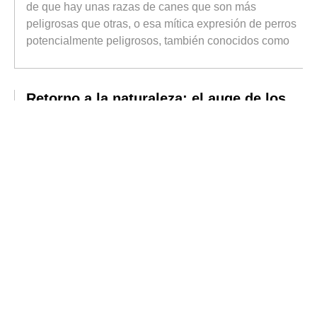
de que hay unas razas de canes que son más
peligrosas que otras, o esa mítica expresión de perros
potencialmente peligrosos, también conocidos como
Retorno a la naturaleza: el auge de los
espacios verdes
Durante buena parte del siglo XX, el crecimiento
urbano se asoció al progreso. Las ciudades
concentraban oportunidades laborales, servicios,
infraestructuras y una oferta cultural difícil de encontrar
en otros lugares.
Actualidad del sector editorial
Cuando nos referimos al sector editorial, parece
inevitable plantear el constante debate entre papel y