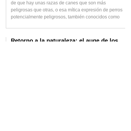
de que hay unas razas de canes que son más
peligrosas que otras, o esa mítica expresión de perros
potencialmente peligrosos, también conocidos como
Retorno a la naturaleza: el auge de los
espacios verdes
Durante buena parte del siglo XX, el crecimiento
urbano se asoció al progreso. Las ciudades
concentraban oportunidades laborales, servicios,
infraestructuras y una oferta cultural difícil de encontrar
en otros lugares.
Actualidad del sector editorial
Cuando nos referimos al sector editorial, parece
inevitable plantear el constante debate entre papel y