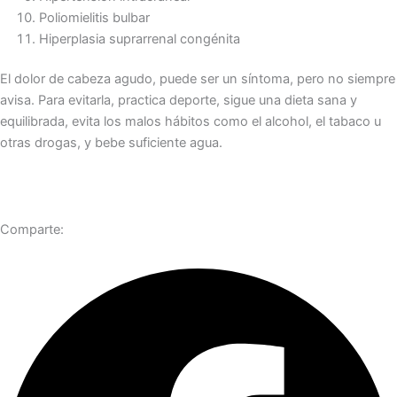
Poliomielitis bulbar
Hiperplasia suprarrenal congénita
El dolor de cabeza agudo, puede ser un síntoma, pero no siempre
avisa. Para evitarla, practica deporte, sigue una dieta sana y
equilibrada, evita los malos hábitos como el alcohol, el tabaco u
otras drogas, y bebe suficiente agua.
Comparte: