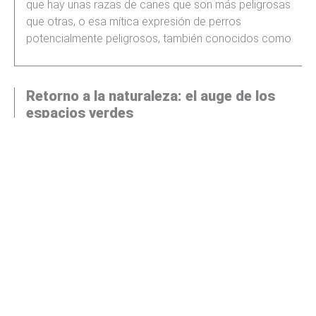
que hay unas razas de canes que son más peligrosas
que otras, o esa mítica expresión de perros
potencialmente peligrosos, también conocidos como
Retorno a la naturaleza: el auge de los
espacios verdes
Durante buena parte del siglo XX, el crecimiento urbano
se asoció al progreso. Las ciudades concentraban
oportunidades laborales, servicios, infraestructuras y
una oferta cultural difícil de encontrar en otros lugares.
Actualidad del sector editorial
Cuando nos referimos al sector editorial, parece
inevitable plantear el constante debate entre papel y
digital. Situados en un presente movedizo, donde el